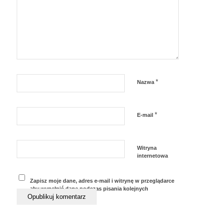
*
Nazwa
*
E-mail
Witryna
internetowa
Zapisz moje dane, adres e-mail i witrynę w przeglądarce
aby wypełnić dane podczas pisania kolejnych
komentarzy.