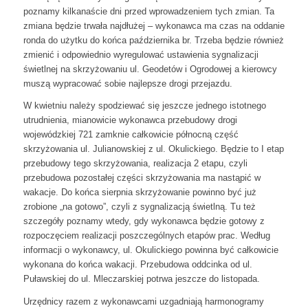
poznamy kilkanaście dni przed wprowadzeniem tych zmian. Ta
zmiana będzie trwała najdłużej – wykonawca ma czas na oddanie
ronda do użytku do końca października br. Trzeba będzie również
zmienić i odpowiednio wyregulować ustawienia sygnalizacji
świetlnej na skrzyżowaniu ul. Geodetów i Ogrodowej a kierowcy
muszą wypracować sobie najlepsze drogi przejazdu.
W kwietniu należy spodziewać się jeszcze jednego istotnego
utrudnienia, mianowicie wykonawca przebudowy drogi
wojewódzkiej 721 zamknie całkowicie północną część
skrzyżowania ul. Julianowskiej z ul. Okulickiego. Będzie to I etap
przebudowy tego skrzyżowania, realizacja 2 etapu, czyli
przebudowa pozostałej części skrzyżowania ma nastąpić w
wakacje. Do końca sierpnia skrzyżowanie powinno być już
zrobione „na gotowo”, czyli z sygnalizacją świetlną. Tu też
szczegóły poznamy wtedy, gdy wykonawca będzie gotowy z
rozpoczęciem realizacji poszczególnych etapów prac. Według
informacji o wykonawcy, ul. Okulickiego powinna być całkowicie
wykonana do końca wakacji. Przebudowa oddcinka od ul.
Puławskiej do ul. Mleczarskiej potrwa jeszcze do listopada.
Urzędnicy razem z wykonawcami uzgadniają harmonogramy