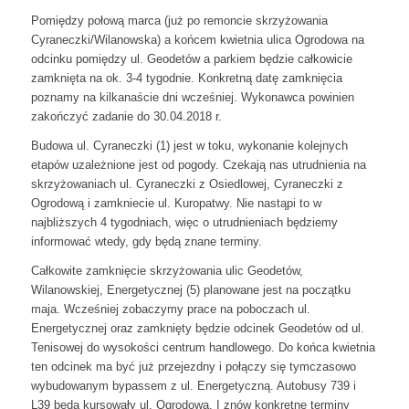
Pomiędzy połową marca (już po remoncie skrzyżowania
Cyraneczki/Wilanowska) a końcem kwietnia ulica Ogrodowa na
odcinku pomiędzy ul. Geodetów a parkiem będzie całkowicie
zamknięta na ok. 3-4 tygodnie. Konkretną datę zamknięcia
poznamy na kilkanaście dni wcześniej. Wykonawca powinien
zakończyć zadanie do 30.04.2018 r.
Budowa ul. Cyraneczki (1) jest w toku, wykonanie kolejnych
etapów uzależnione jest od pogody. Czekają nas utrudnienia na
skrzyżowaniach ul. Cyraneczki z Osiedlowej, Cyraneczki z
Ogrodową i zamkniecie ul. Kuropatwy. Nie nastąpi to w
najbliższych 4 tygodniach, więc o utrudnieniach będziemy
informować wtedy, gdy będą znane terminy.
Całkowite zamknięcie skrzyżowania ulic Geodetów,
Wilanowskiej, Energetycznej (5) planowane jest na początku
maja. Wcześniej zobaczymy prace na poboczach ul.
Energetycznej oraz zamknięty będzie odcinek Geodetów od ul.
Tenisowej do wysokości centrum handlowego. Do końca kwietnia
ten odcinek ma być już przejezdny i połączy się tymczasowo
wybudowanym bypassem z ul. Energetyczną. Autobusy 739 i
L39 będą kursowały ul. Ogrodową. I znów konkretne terminy