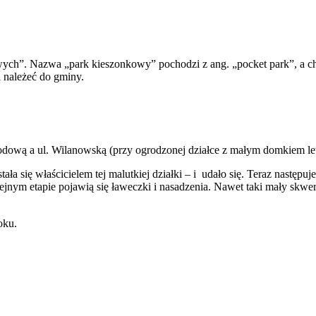
wych”. Nazwa „park kieszonkowy” pochodzi z ang. „pocket park”, a c
i należeć do gminy.
grodową a ul. Wilanowską (przy ogrodzonej działce z małym domkiem l
ała się właścicielem tej malutkiej działki – i udało się. Teraz następ
olejnym etapie pojawią się ławeczki i nasadzenia. Nawet taki mały skw
oku.