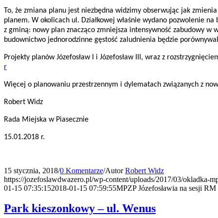
To, że zmiana planu jest niezbędna widzimy obserwując jak zmienia 
planem. W okolicach ul. Działkowej właśnie wydano pozwolenie na
z gminą: nowy plan znacząco zmniejsza intensywność zabudowy w w
budownictwo jednorodzinne gęstość zaludnienia będzie porównyw
Projekty planów Józefosław I i Józefosław III, wraz z rozstrzygnię
r
Więcej o planowaniu przestrzennym i dylematach związanych z n
Robert Widz
Rada Miejska w Piasecznie
15.01.2018 r.
15 stycznia, 2018
/
0 Komentarze
/
Autor
Robert Widz
https://jozefoslawdwazero.pl/wp-content/uploads/2017/03/okladka-m
01-15 07:35:15
2018-01-15 07:59:55
MPZP Józefosławia na sesji RM
Park kieszonkowy – ul. Wenus