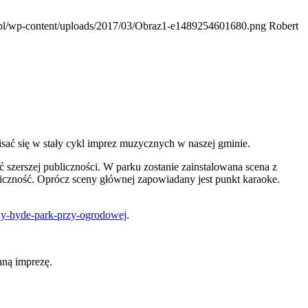
o.pl/wp-content/uploads/2017/03/Obraz1-e1489254601680.png
Robert
sać się w stały cykl imprez muzycznych w naszej gminie.
 szerszej publiczności. W parku zostanie zainstalowana scena z
iczność. Oprócz sceny głównej zapowiadany jest punkt karaoke.
zny-hyde-park-przy-ogrodowej
.
nną imprezę.