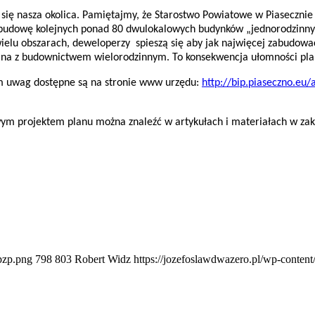
się nasza okolica. Pamiętajmy, że
Starostwo Powiatowe w Piasecznie
 budowę kolejnych ponad 80 dwulokalowych budynków „jednorodzinnyc
ielu obszarach, deweloperzy spieszą się aby jak najwięcej zabudow
alna z budownictwem wielorodzinnym.
To konsekwencja ułomności pl
ciem uwag dostępne są na stronie www urzędu:
http://bip.piaseczno.eu/
owym projektem planu można znaleźć w artykułach i materiałach w
pzp.png
798
803
Robert Widz
https://jozefoslawdwazero.pl/wp-conte