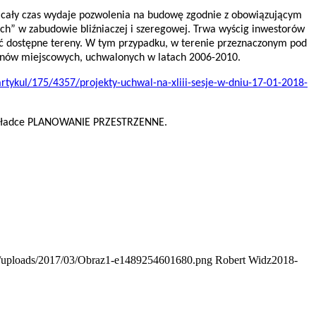
 cały czas wydaje pozwolenia na budowę zgodnie z obowiązującym
h” w zabudowie bliźniaczej i szeregowej. Trwa wyścig inwestorów
ać dostępne tereny. W tym przypadku, w terenie przeznaczonym pod
anów miejscowych, uchwalonych w latach 2006-2010.
artykul/175/4357/projekty-uchwal-na-xliii-sesje-w-dniu-17-01-2018-
 zakładce PLANOWANIE PRZESTRZENNE.
nt/uploads/2017/03/Obraz1-e1489254601680.png
Robert Widz
2018-