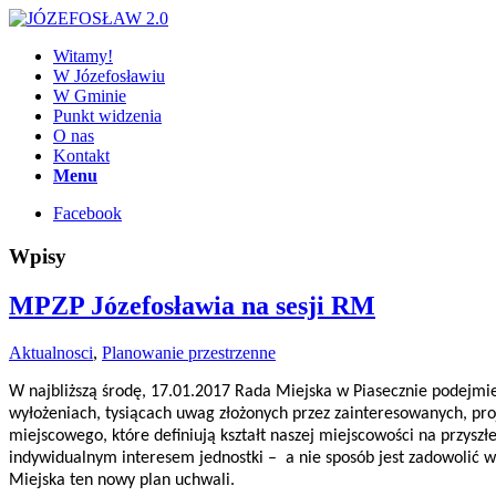
Witamy!
W Józefosławiu
W Gminie
Punkt widzenia
O nas
Kontakt
Menu
Facebook
Wpisy
MPZP Józefosławia na sesji RM
Aktualnosci
,
Planowanie przestrzenne
W najbliższą środę, 17.01.2017 Rada Miejska w Piasecznie podejmi
wyłożeniach, tysiącach uwag złożonych przez zainteresowanych, pro
miejscowego, które definiują kształt naszej miejscowości na przysz
indywidualnym interesem jednostki – a nie sposób jest zadowolić 
Miejska ten nowy plan uchwali.