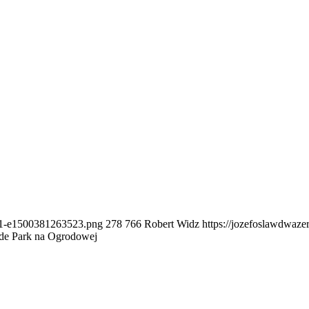
k-1-e1500381263523.png
278
766
Robert Widz
https://jozefoslawdwaz
e Park na Ogrodowej