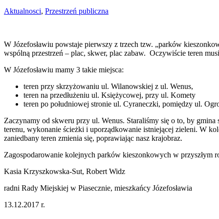
Aktualnosci
,
Przestrzeń publiczna
W Józefosławiu powstaje pierwszy z trzech tzw. „parków kieszonko
wspólną przestrzeń – plac, skwer, plac zabaw. Oczywiście teren mus
W Józefosławiu mamy 3 takie miejsca:
teren przy skrzyżowaniu ul. Wilanowskiej z ul. Wenus,
teren na przedłużeniu ul. Księżycowej, przy ul. Komety
teren po południowej stronie ul. Cyraneczki, pomiędzy ul. O
Zaczynamy od skweru przy ul. Wenus. Staraliśmy się o to, by gmina st
terenu, wykonanie ścieżki i uporządkowanie istniejącej zieleni. W k
zaniedbany teren zmienia się, poprawiając nasz krajobraz.
Zagospodarowanie kolejnych parków kieszonkowych w przyszłym r
Kasia Krzyszkowska-Sut, Robert Widz
radni Rady Miejskiej w Piasecznie, mieszkańcy Józefosławia
13.12.2017 r.