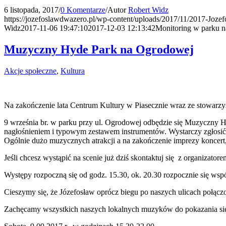
6 listopada, 2017
/
0 Komentarze
/
Autor
Robert Widz
https://jozefoslawdwazero.pl/wp-content/uploads/2017/11/2017-Joze
Widz
2017-11-06 19:47:10
2017-12-03 12:13:42
Monitoring w parku 
Muzyczny Hyde Park na Ogrodowej
Akcje społeczne
,
Kultura
Na zakończenie lata Centrum Kultury w Piasecznie wraz ze stowarzy
9 września br. w parku przy ul. Ogrodowej odbędzie się Muzyczny Hy
nagłośnieniem i typowym zestawem instrumentów. Wystarczy zgłosić
Ogólnie dużo muzycznych atrakcji a na zakończenie imprezy koncert,
Jeśli chcesz wystąpić na scenie już dziś skontaktuj się z organizator
Występy rozpoczną się od godz. 15.30, ok. 20.30 rozpocznie się wsp
Cieszymy się, że Józefosław oprócz biegu po naszych ulicach połąc
Zachęcamy wszystkich naszych lokalnych muzyków do pokazania się