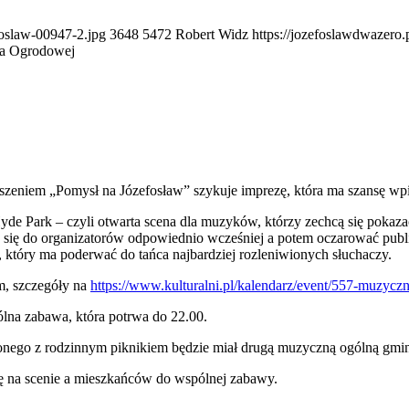
foslaw-00947-2.jpg
3648
5472
Robert Widz
https://jozefoslawdwazer
na Ogrodowej
szeniem „Pomysł na Józefosław” szykuje imprezę, która ma szansę wpi
de Park – czyli otwarta scena dla muzyków, którzy zechcą się pokazać
 się do organizatorów odpowiednio wcześniej a potem oczarować publ
 który ma poderwać do tańca najbardziej rozleniwionych słuchaczy.
em, szczegóły na
https://www.kulturalni.pl/kalendarz/event/557-muzyc
ólna zabawa, która potrwa do 22.00.
zonego z rodzinnym piknikiem będzie miał drugą muzyczną ogólną gmi
 na scenie a mieszkańców do wspólnej zabawy.