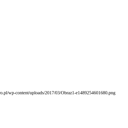
ero.pl/wp-content/uploads/2017/03/Obraz1-e1489254601680.png