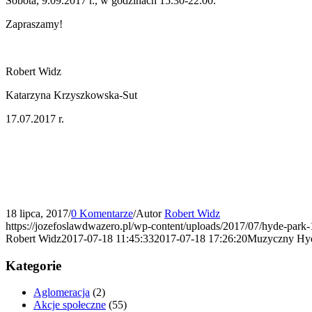
Sobota, 9.09.2017 r., w godzinach 15.30-22.00.
Zapraszamy!
Robert Widz
Katarzyna Krzyszkowska-Sut
17.07.2017 r.
18 lipca, 2017
/
0 Komentarze
/
Autor
Robert Widz
https://jozefoslawdwazero.pl/wp-content/uploads/2017/07/hyde-par
Robert Widz
2017-07-18 11:45:33
2017-07-18 17:26:20
Muzyczny Hyd
Kategorie
Aglomeracja
(2)
Akcje społeczne
(55)