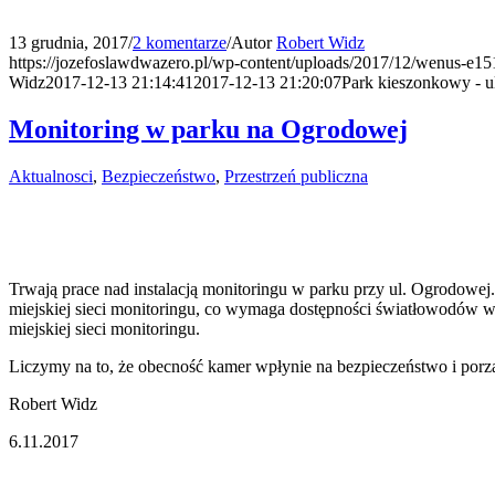
13 grudnia, 2017
/
2 komentarze
/
Autor
Robert Widz
https://jozefoslawdwazero.pl/wp-content/uploads/2017/12/wenus-e1
Widz
2017-12-13 21:14:41
2017-12-13 21:20:07
Park kieszonkowy - u
Monitoring w parku na Ogrodowej
Aktualnosci
,
Bezpieczeństwo
,
Przestrzeń publiczna
Trwają prace nad instalacją monitoringu w parku przy ul. Ogrodowe
miejskiej sieci monitoringu, co wymaga dostępności światłowodów w
miejskiej sieci monitoringu.
Liczymy na to, że obecność kamer wpłynie na bezpieczeństwo i por
Robert Widz
6.11.2017