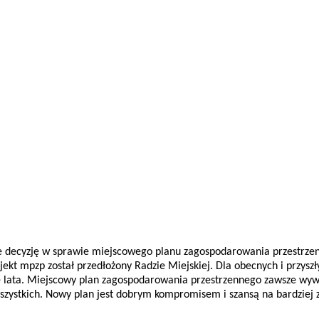
e decyzję w sprawie miejscowego planu zagospodarowania przestrzen
jekt mpzp został przedłożony Radzie Miejskiej. Dla obecnych i przysz
łe lata. Miejscowy plan zagospodarowania przestrzennego zawsze wywo
wszystkich. Nowy plan jest dobrym kompromisem i szansą na bardzie