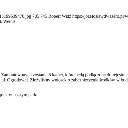
513199639470.jpg
785
745
Robert Widz
https://jozefoslawdwazero.pl
l. Wenus
j. Zamontowanych zostanie 8 kamer, które będą podłączone do rejestr
 ul. Ogrodowej. Złożyliśmy wniosek o zabezpieczenie środków w budże
ządek w naszym parku.