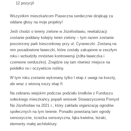
12 pozycji!
Wszystkim mieszkańcom Piaseczna serdecznie dziękuję za
oddane głosy na moje projekty!
Jeśli chodzi o tereny zielone w Józefosławiu, rewitalizacji
zostanie poddany kolejny teren zielony – tym razem zostanie
poszerzony park kieszonkowy przy ul. Cyraneczki. Zostaną na
nim posadowione ławeczki, które zostały zakupione w zeszłym
roku i wzbudziły mnóstwo kontrowersji (żółta ławeczka i
czerwone serduszko). Znajdzie się tam również miejsce na
poidełko no i oczywiście rośliny.
W tym roku zostanie wykonany tylko I etap z uwagi na koszty,
ale wraz z wiosną ruszy etap II.
Na zebraniu wiejskim podczas podziału środków z Funduszu
sołeckiego mieszkańcy poparli wniosek Stowarzyszenia Pomysł
Na Józefosław na 2021 r., który zakłada organizację ogrodów
społecznych na tym terenie. Ponadto powstaną tam ogrody
sensoryczne, ścieżka sensoryczna, łąka kwietna, leżaki,
elementy małej architektury.