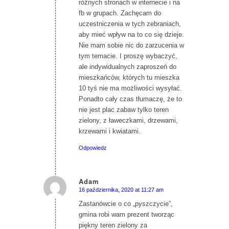
różnych stronach w internecie i na
fb w grupach. Zachęcam do
uczestniczenia w tych zebraniach,
aby mieć wpływ na to co się dzieje.
Nie mam sobie nic do zarzucenia w
tym temacie. I proszę wybaczyć,
ale indywidualnych zaproszeń do
mieszkańców, których tu mieszka
10 tyś nie ma możliwości wysyłać.
Ponadto cały czas tłumaczę, że to
nie jest plac zabaw tylko teren
zielony, z ławeczkami, drzewami,
krzewami i kwiatami.
Odpowiedz
Adam
16 października, 2020 at 11:27 am
says:
Zastanówcie o co „pyszczycie”,
gmina robi wam prezent tworząc
piękny teren zielony za