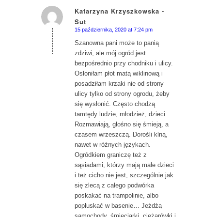
Katarzyna Krzyszkowska -
Sut
says:
15 października, 2020 at 7:24 pm
Szanowna pani może to panią
zdziwi, ale mój ogród jest
bezpośrednio przy chodniku i ulicy.
Osłoniłam płot matą wiklinową i
posadziłam krzaki nie od strony
ulicy tylko od strony ogrodu, żeby
się wysłonić. Często chodzą
tamtędy ludzie, młodzież, dzieci.
Rozmawiają, głośno się śmieją, a
czasem wrzeszczą. Dorośli klną,
nawet w różnych językach.
Ogródkiem graniczę też z
sąsiadami, którzy mają małe dzieci
i też cicho nie jest, szczególnie jak
się zlecą z całego podwórka
poskakać na trampolinie, albo
popluskać w basenie… Jeżdżą
samochody, śmieciarki, ciężarówki i