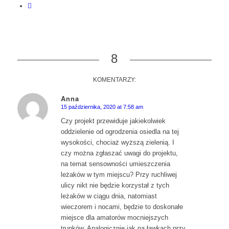
8
KOMENTARZY:
Anna
15 października, 2020 at 7:58 am
says:
Czy projekt przewiduje jakiekolwiek
oddzielenie od ogrodzenia osiedla na tej
wysokości, chociaż wyższą zielenią. I
czy można zgłaszać uwagi do projektu,
na temat sensowności umieszczenia
leżaków w tym miejscu? Przy ruchliwej
ulicy nikt nie będzie korzystał z tych
leżaków w ciągu dnia, natomiast
wieczorem i nocami, będzie to doskonałe
miejsce dla amatorów mocniejszych
trunków. Analogicznie jak na ławkach przy