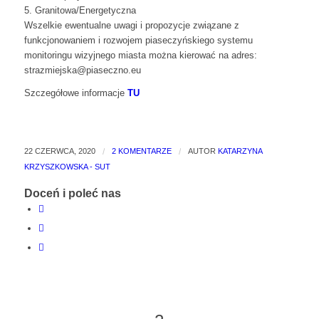
5. Granitowa/Energetyczna
Wszelkie ewentualne uwagi i propozycje związane z
funkcjonowaniem i rozwojem piaseczyńskiego systemu
monitoringu wizyjnego miasta można kierować na adres:
strazmiejska@piaseczno.eu
Szczegółowe informacje
TU
22 CZERWCA, 2020
/
2 KOMENTARZE
/
AUTOR
KATARZYNA
KRZYSZKOWSKA - SUT
Doceń i poleć nas