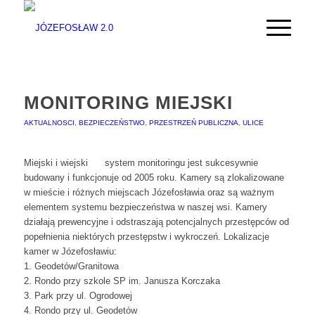
MONITORING MIEJSKI
AKTUALNOSCI
,
BEZPIECZEŃSTWO
,
PRZESTRZEŃ PUBLICZNA
,
ULICE
Miejski i wiejski
system monitoringu jest sukcesywnie
budowany i funkcjonuje od 2005 roku. Kamery są zlokalizowane
w mieście i różnych miejscach Józefosławia oraz są ważnym
elementem systemu bezpieczeństwa w naszej wsi. Kamery
działają prewencyjne i odstraszają potencjalnych przestępców od
popełnienia niektórych przestępstw i wykroczeń. Lokalizacje
kamer w Józefosławiu:
1. Geodetów/Granitowa
2. Rondo przy szkole SP im. Janusza Korczaka
3. Park przy ul. Ogrodowej
4. Rondo p
rzy ul. Geodetów