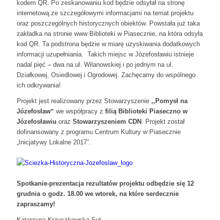
kodem QR. Po zeskanowaniu kod będzie odsyłał na stronę
internetową ze szczegółowymi informacjami na temat projektu
oraz poszczególnych historycznych obiektów. Powstała już taka
zakładka na stronie www Biblioteki w Piasecznie, na która odsyła
kod QR. Ta podstrona będzie w miarę uzyskiwania dodatkowych
informacji uzupełniania. Takich miejsc w Józefosławiu istnieje
nadal pięć – dwa na ul. Wilanowskiej i po jednym na ul.
Działkowej, Osiedlowej i Ogrodowej. Zachęcamy do wspólnego
ich odkrywania!
Projekt jest realizowany przez Stowarzyszenie
,,Pomysł na
Józefosławˮ
we współpracy z
filią Biblioteki Piaseczno w
Józefosławiu
oraz
Stowarzyszeniem CDN
. Projekt został
dofinansowany z programu Centrum Kultury w Piasecznie
„Inicjatywy Lokalne 2017”.
Spotkanie-prezentacja rezultatów projektu odbędzie się 12
grudnia o godz. 18.00 we wtorek, na które serdecznie
zapraszamy!
Katarzyna Krzyszkowska-Sut