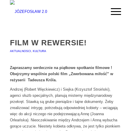
FILM W REWERSIE!
AKTUALNOSCI
,
KULTURA
Zapraszamy serdecznie na piątkowe spotkanie filmowe !
Obejrzymy wspólnie polski film „Zwerbowana miłość” w
reżyserii Tadeusza Króla.
Andrzej (Robert Więckiewicz) i Siejka (Krzysztof Stroiński),
agenci służb specjalnych, planują misterny międzynarodowy
przekręt. Stawką są grube pieniądze i tajne dokumenty. Żeby
zrealizować intrygę, potrzebują odpowiedniej kobiety – wciągają
więc do akcji niczego nie podejrzewającą Annę (Joanna
Orleańska). Nieoczekiwanie między Andrzejem i Anną wybucha
gorące uczucie. Niestety kobieta odkrywa, że jest tylko pionkiem