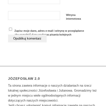
Witryna
internetowa
Zapisz moje dane, adres e-mail i witrynę w przeglądarce
aby wypełnić dane podczas pisania kolejnych
komentarzy.
JÓZEFOSŁAW 2.0
Ta strona zawiera informacje o naszych dzialaniach na rzecz
lokalnej społeczności Józefosławia i Julianowa. Gromadzimy też
w jednym miejscu wiele ogólnodostępnych informacji
dotyczących naszych miejscowości.
Jeśli chcesz udostępnić komuś informacje zawarte na naszych