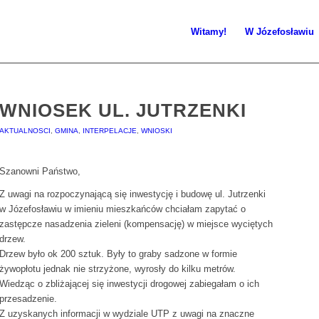
Witamy!
W Józefosławiu
WNIOSEK UL. JUTRZENKI
AKTUALNOSCI
,
GMINA
,
INTERPELACJE
,
WNIOSKI
Szanowni Państwo,
Z uwagi na rozpoczynającą się inwestycję i budowę ul. Jutrzenki
w Józefosławiu w imieniu mieszkańców chciałam zapytać o
zastępcze nasadzenia zieleni (kompensację) w miejsce wyciętych
drzew.
Drzew było ok 200 sztuk. Były to graby sadzone w formie
żywopłotu jednak nie strzyżone, wyrosły do kilku metrów.
Wiedząc o zbliżającej się inwestycji drogowej zabiegałam o ich
przesadzenie.
Z uzyskanych informacji w wydziale UTP z uwagi na znaczne