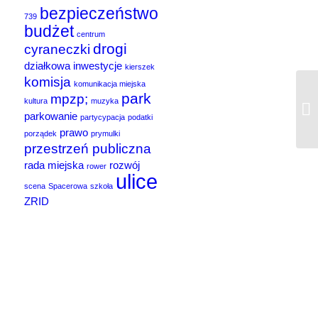
bezpieczeństwo
739
budżet
centrum
drogi
cyraneczki
działkowa
inwestycje
kierszek
komisja
komunikacja miejska
park
mpzp;
kultura
muzyka
parkowanie
partycypacja
podatki
prawo
porządek
prymulki
przestrzeń publiczna
rada miejska
rozwój
rower
ulice
scena
Spacerowa
szkoła
ZRID