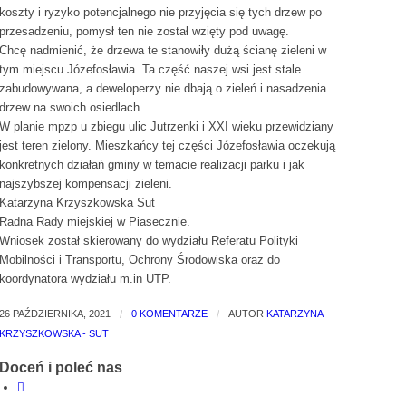
koszty i ryzyko potencjalnego nie przyjęcia się tych drzew po
przesadzeniu, pomysł ten nie został wzięty pod uwagę.
Chcę nadmienić, że drzewa te stanowiły dużą ścianę zieleni w
tym miejscu Józefosławia. Ta część naszej wsi jest stale
zabudowywana, a deweloperzy nie dbają o zieleń i nasadzenia
drzew na swoich osiedlach.
W planie mpzp u zbiegu ulic Jutrzenki i XXI wieku przewidziany
jest teren zielony. Mieszkańcy tej części Józefosławia oczekują
konkretnych działań gminy w temacie realizacji parku i jak
najszybszej kompensacji zieleni.
Katarzyna Krzyszkowska Sut
Radna Rady miejskiej w Piasecznie.
Wniosek został skierowany do wydziału Referatu Polityki
Mobilności i Transportu, Ochrony Środowiska oraz do
koordynatora wydziału m.in UTP.
26 PAŹDZIERNIKA, 2021
/
0 KOMENTARZE
/
AUTOR
KATARZYNA
KRZYSZKOWSKA - SUT
Doceń i poleć nas