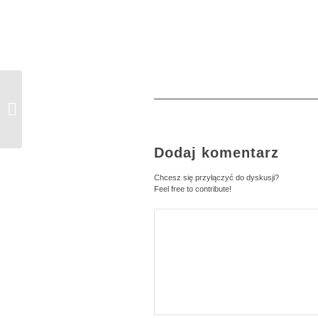
Wniosek – autobus
przegubowy
Dodaj komentarz
Chcesz się przyłączyć do dyskusji?
Feel free to contribute!