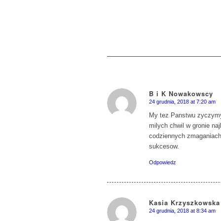
B i K Nowakowscy
24 grudnia, 2018 at 7:20 am
says:
My tez Panstwu zyczymy
milych chwil w gronie na
codziennych zmaganiach i
sukcesow.
Odpowiedz
Kasia Krzyszkowska 
24 grudnia, 2018 at 8:34 am
says: