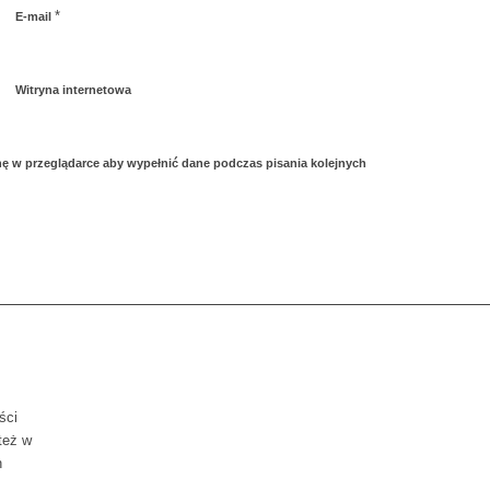
*
E-mail
Witryna internetowa
ynę w przeglądarce aby wypełnić dane podczas pisania kolejnych
ści
też w
h