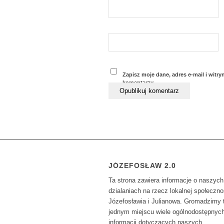
Zapisz moje dane, adres e-mail i witr
komentarzy.
JÓZEFOSŁAW 2.0
Ta strona zawiera informacje o naszych
dzialaniach na rzecz lokalnej społeczno
Józefosławia i Julianowa. Gromadzimy 
jednym miejscu wiele ogólnodostępnyc
informacji dotyczących naszych