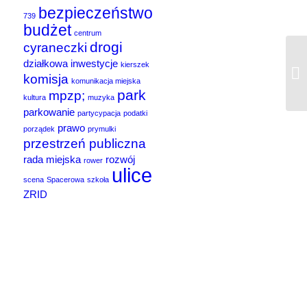
bezpieczeństwo
739
budżet
centrum
drogi
cyraneczki
działkowa
inwestycje
kierszek
komisja
komunikacja miejska
park
mpzp;
kultura
muzyka
parkowanie
partycypacja
podatki
prawo
porządek
prymulki
przestrzeń publiczna
rada miejska
rozwój
rower
ulice
scena
Spacerowa
szkoła
ZRID