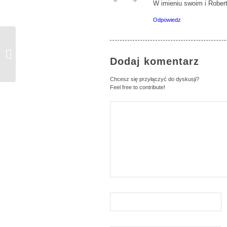
W imieniu swoim i Rober
Odpowiedz
ul. Okulickiego (DW721)
– znamy datę
Dodaj komentarz
zakończenia prac
Chcesz się przyłączyć do dyskusji?
Feel free to contribute!