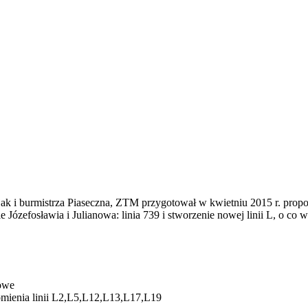
 i burmistrza Piaseczna, ZTM przygotował w kwietniu 2015 r. propoz
 Józefosławia i Julianowa: linia 739 i stworzenie nowej linii L, o co
gowe
omienia linii L2,L5,L12,L13,L17,L19