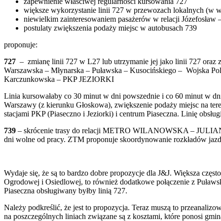
zapewnienie właściwej regularności kursowania 727
większe wykorzystanie linii 727 w przewozach lokalnych (w 
niewielkim zainteresowaniem pasażerów w relacji Józefosław 
postulaty zwiększenia podaży miejsc w autobusach 739
proponuje:
727
– zmianę linii 727 w L27 lub utrzymanie jej jako linii 727 o
Warszawska – Młynarska – Puławska – Kusocińskiego – Wojska Pols
Karczunkowska – PKP JEZIORKI
Linia kursowałaby co 30 minut w dn
i powszednie i co 60 minut w dn
Warszawy (z kierunku Głoskowa), zwiększenie podaży miejsc na tere
stacjami PKP (Piaseczno i Jeziorki) i centrum Piaseczna. Linię obsłu
739
– skrócenie trasy do relacji METRO WILANOWSKA – JULIANÓW, 
dni wolne od pracy. ZTM proponuje skoordynowanie rozkładów jazdy
Wydaje się, że są to bardzo dobre propozycje dla J&J. Większa częst
Ogrodowej i Osiedlowej, to również dodatkowe połączenie z Puławs
Piaseczna obsługiwany byłby linią 727.
Należy podkreślić, że jest to propozycja. Teraz muszą to przeanali
na poszczególnych liniach związane są z kosztami, które ponosi gmina