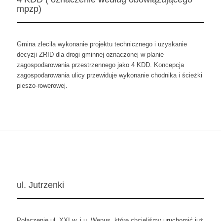
mpzp)
Gmina zleciła wykonanie projektu technicznego i uzyskanie
decyzji ZRID dla drogi gminnej oznaczonej w planie
zagospodarowania przestrzennego jako 4 KDD. Koncepcja
zagospodarowania ulicy przewiduje wykonanie chodnika i ścieżki
pieszo-rowerowej.
ul. Jutrzenki
Połączenie ul. XXI w. i u. Wenus, które chcieliśmy uruchomić już