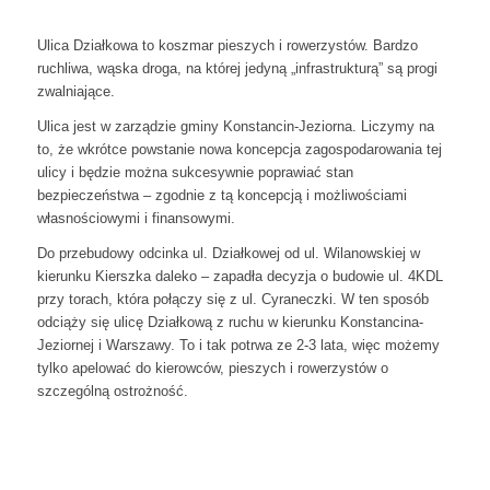
Ulica Działkowa to koszmar pieszych i rowerzystów. Bardzo
ruchliwa, wąska droga, na której jedyną „infrastrukturą” są progi
zwalniające.
Ulica jest w zarządzie gminy Konstancin-Jeziorna. Liczymy na
to, że wkrótce powstanie nowa koncepcja zagospodarowania tej
ulicy i będzie można sukcesywnie poprawiać stan
bezpieczeństwa – zgodnie z tą koncepcją i możliwościami
własnościowymi i finansowymi.
Do przebudowy odcinka ul. Działkowej od ul. Wilanowskiej w
kierunku Kierszka daleko – zapadła decyzja o budowie ul. 4KDL
przy torach, która połączy się z ul. Cyraneczki. W ten sposób
odciąży się ulicę Działkową z ruchu w kierunku Konstancina-
Jeziornej i Warszawy. To i tak potrwa ze 2-3 lata, więc możemy
tylko apelować do kierowców, pieszych i rowerzystów o
szczególną ostrożność.