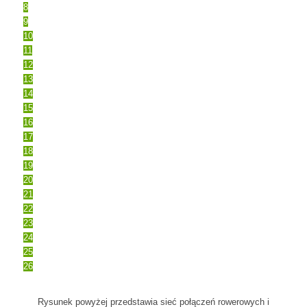
8
9
10
11
12
13
14
15
16
17
18
19
20
21
22
23
24
25
26
Rysunek powyżej przedstawia sieć połączeń rowerowych i