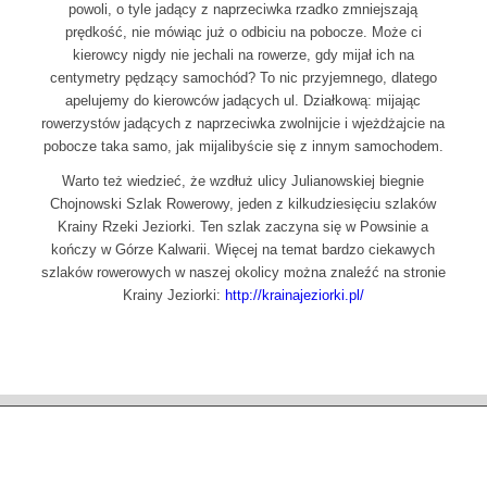
powoli, o tyle jadący z naprzeciwka rzadko zmniejszają
prędkość, nie mówiąc już o odbiciu na pobocze. Może ci
kierowcy nigdy nie jechali na rowerze, gdy mijał ich na
centymetry pędzący samochód? To nic przyjemnego, dlatego
apelujemy do kierowców jadących ul. Działkową: mijając
rowerzystów jadących z naprzeciwka zwolnijcie i wjeżdżajcie na
pobocze taka samo, jak mijalibyście się z innym samochodem.
Warto też wiedzieć, że wzdłuż ulicy Julianowskiej biegnie
Chojnowski Szlak Rowerowy, jeden z kilkudziesięciu szlaków
Krainy Rzeki Jeziorki. Ten szlak zaczyna się w Powsinie a
kończy w Górze Kalwarii. Więcej na temat bardzo ciekawych
szlaków rowerowych w naszej okolicy można znaleźć na stronie
Krainy Jeziorki:
http://krainajeziorki.pl/