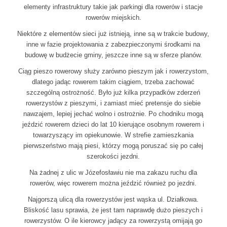
elementy infrastruktury takie jak parkingi dla rowerów i stacje
rowerów miejskich.
Niektóre z elementów sieci już istnieją, inne są w trakcie budowy,
inne w fazie projektowania z zabezpieczonymi środkami na
budowę w budżecie gminy, jeszcze inne są w sferze planów.
Ciąg pieszo rowerowy służy zarówno pieszym jak i rowerzystom,
dlatego jadąc rowerem takim ciągiem, trzeba zachować
szczególną ostrożność. Było już kilka przypadków zderzeń
rowerzystów z pieszymi, i zamiast mieć pretensje do siebie
nawzajem, lepiej jechać wolno i ostrożnie. Po chodniku mogą
jeździć rowerem dzieci do lat 10 kierujące osobnym rowerem i
towarzyszący im opiekunowie. W strefie zamieszkania
pierwszeństwo mają piesi, którzy mogą poruszać się po całej
szerokości jezdni.
Na żadnej z ulic w Józefosławiu nie ma zakazu ruchu dla
rowerów, więc rowerem można jeździć również po jezdni.
Najgorszą ulicą dla rowerzystów jest wąska ul. Działkowa.
Bliskość lasu sprawia, że jest tam naprawdę dużo pieszych i
rowerzystów. O ile kierowcy jadący za rowerzystą omijają go