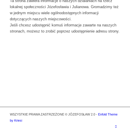
Ta strona zawiera informacje o naszych dzialaniach na rzecz
lokalnej społeczności Józefosławia i Julianowa. Gromadzimy też
w jednym miejscu wiele ogólnodostępnych informacji
dotyczących naszych miejscowości.
Jeśli chcesz udostępnić komuś informacje zawarte na naszych
stronach, możesz to zrobić poprzez udostępnienie adresu strony.
WSZYSTKIE PRAWA ZASTRZEŻONE © JÓZEFOSŁAW 2.0 -
Enfold Theme
by Kriesi