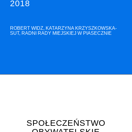
2018
ROBERT WIDZ, KATARZYNA KRZYSZKOWSKA-
SUT, RADNI RADY MIEJSKIEJ W PIASECZNIE
SPOŁECZEŃSTWO
OBYWATELSKIE