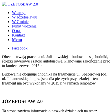
Witamy!
W Józefosławiu
W Gminie
Punkt widzenia
O nas
Kontakt
Menu
Facebook
Obecnie trwają prace na ul. Julianowskiej – budowane są chodniki,
ścieżki rowerowe i zatoki autobusowe. Planowane zakończenie prac
to koniec czerwca 2015 r.
Budowa nie obejmuje chodnika na fragmencie ul. Spacerowej (od.
ul. Julianowskiej do przejscia dla pieszych przy szkole) – ten
fragment ma być wykonany w 2015 r. w ramach remontów.
JÓZEFOSŁAW 2.0
Ta strona zawiera informacje o naszych dzialaniach na rzecz