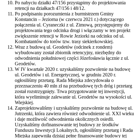
Po nabyciu działki 47/156 przystąpimy do projektowania
retencji na działkach 47/156 i 48/12.
Po podpisaniu porozumienia z burmistrzem Gminy
Konstancin – Jeziorna (w czerwcu 2021 r.) dotyczącego
połączenia ul. Cyraneczki z ul. Zimową, przystępujemy do
projektowania tego odcinka drogi i włączamy w ten projekt
zwiększenie retencji w Rowie Jeziorki na odcinku od ul.
Kombatantów do torów tzw. trasy siekierkowskiej.
Wraz z budową ul. Geodetów (odcinek z rondem)
wybudowany został zbiornik retencyjny, niezbędny do
odwodnienia południowej części Józefosławia łącznie z ul.
Geodetów.
W IV kwartale 2020 r. uzyskaliśmy pozwolenie na budowę
ul. Geodetów i ul. Energetycznej, w grudniu 2020 r.
ogłosiliśmy przetarg. Rada Miejska zdecydowała o
przeznaczeniu 40 mln zł na przebudowę tych dróg i przetarg
został rozstrzygnięty. Trwa przygotowanie tej inwestycji,
która wyeliminuje zalewanie ul. Geodetów na wysokości ul.
Wiejskiej.
Zaprojektowaliśmy i uzyskaliśmy pozwolenie na budowę ul.
Jutrzenki, która zawiera również odwodnienie ul. XXI wieku
i daje możliwość odwodnienia okolicznych osiedli.
Uzyskaliśmy dofinansowanie tej budowy ze środków
Funduszu Inwestycji Lokalnych, ogłosiliśmy przetarg i Rada
Miejska zapewniła dzisiaj pełne finansowanie budowy tej