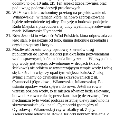
odcinku to ok. 10 mln. zł). Ten aspekt trzeba również brać
pod uwagę podczas decyzji projektowych.
W IV kwartale uruchomimy przetarg na projektowanie ul.
Wilanowskiej, w ramach której na nowo zaprojektowane
będzie odwodnienie tej ulicy. Decyzję o budowie podejmie
Rada Miejska a przebudowa tej ulicy wyeliminuje zalewanie
ronda Wilanowska/Cyraneczki.
Rów Jeziorki to własność Wód Polskich, która odpowiada za
jego stan. Niezależnie od tego, gmina dokonuje przeglądu i
czyści przepusty i koryto.
Możliwość zrzutu wody opadowej z terenów dróg
publicznych do Rowu Jeziorki jest określona pozwoleniami
wodno-prawnymi, która nakłada limity zrzutu. W przypadku,
gdy wody jest więcej, odwodnienie w drogach (kratki
ściekowe) nie odbiera w wystarczającym tempie wody i robią
się kałuże. Im większy opad tym większa kałuża. Z taką
sytuacją mamy do czynienia na skrzyżowaniach z ul.
Cyraneczki (Ogrodowa, Wilanowska, Julianowska). Po
ustaniu opadów woda spływa do rowu. Jeżeli na rowie
wzrasta poziom wody, to te miejsca również będą zalewane,
bo woda z rowu cofa się przez kanalizację deszczową. Ten
mechanizm było widać podczas ostatniej ulewy zarówno na
skrzyżowaniach jak i na ul. Cyraneczki (pomiędzy ul.
Ogrodową a Wilanowską) czy w okolicy ul. Zięby.
Zwiększenie retencji na Rowie Jeziorki poprzez działania, o