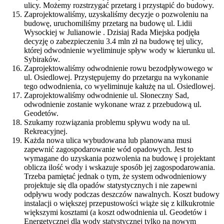
ulicy. Możemy rozstrzygać przetarg i przystąpić do budowy.
Zaprojektowaliśmy, uzyskaliśmy decyzje o pozwoleniu na
budowę, uruchomiliśmy przetarg na budowę ul. Lidii
Wysockiej w Julianowie . Dzisiaj Rada Miejska podjęła
decyzję o zabezpieczeniu 3.4 mln zł na budowę tej ulicy,
której odwodnienie wyeliminuje spływ wody w kierunku ul.
Sybiraków.
Zaprojektowaliśmy odwodnienie rowu bezodpływowego w
ul. Osiedlowej. Przystępujemy do przetargu na wykonanie
tego odwodnienia, co wyeliminuje kałużę na ul. Osiedlowej.
Zaprojektowaliśmy odwodnienie ul. Słoneczny Sad,
odwodnienie zostanie wykonane wraz z przebudową ul.
Geodetów.
Szukamy rozwiązania problemu spływu wody na ul.
Rekreacyjnej.
Każda nowa ulica wybudowana lub planowana musi
zapewnić zagospodarowanie wód opadowych. Jest to
wymagane do uzyskania pozwolenia na budowę i projektant
oblicza ilość wody i wskazuje sposób jej zagospodarowania.
Trzeba pamiętać jednak o tym, że system odwodnieniowy
projektuje się dla opadów statystycznych i nie zapewni
odpływu wody podczas deszczów nawalnych. Koszt budowy
instalacji o większej przepustowości wiąże się z kilkukrotnie
większymi kosztami (a koszt odwodnienia ul. Geodetów i
Energetycznej dla wody statystycznej tylko na nowym