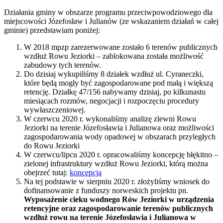
Działania gminy w obszarze programu przeciwpowodziowego dla
miejscowości Józefosław i Julianów (ze wskazaniem działań w całej
gminie) przedstawiam poniżej:
W 2018 mpzp zarezerwowane zostało 6 terenów publicznych
wzdłuż Rowu Jeziorki – zablokowana została możliwość
zabudowy tych terenów.
Do dzisiaj wykupiliśmy 8 działek wzdłuż ul. Cyraneczki,
które będą mogły być zagospodarowane pod małą i większą
retencję. Działkę 47/156 nabywamy dzisiaj, po kilkunastu
miesiącach rozmów, negocjacji i rozpoczęciu procedury
wywłaszczeniowej.
W czerwcu 2020 r. wykonaliśmy analizę zlewni Rowu
Jeziorki na terenie Józefosławia i Julianowa oraz możliwości
zagospodarowania wody opadowej w obszarach przyległych
do Rowu Jeziorki
W czerwcu/lipcu 2020 r. opracowaliśmy koncepcję błękitno –
zielonej infrastruktury wzdłuż Rowu Jeziorki, którą można
obejrzeć tutaj:
koncepcja
Na tej podstawie w sierpniu 2020 r. złożyliśmy wniosek do
dofinansowanie z funduszy norweskich projektu pn.
Wyposażenie cieku wodnego Rów Jeziorki w urządzenia
retencyjne oraz zagospodarowanie terenów publicznych
wzdłuż rowu na terenie Józefosławia i Julianowa w