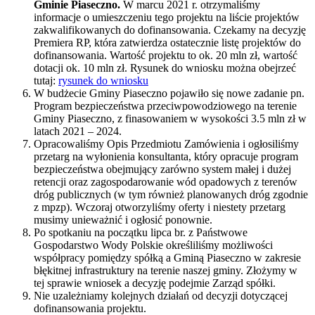
Gminie Piaseczno.
W marcu 2021 r. otrzymaliśmy
informacje o umieszczeniu tego projektu na liście projektów
zakwalifikowanych do dofinansowania. Czekamy na decyzję
Premiera RP, która zatwierdza ostatecznie listę projektów do
dofinansowania. Wartość projektu to ok. 20 mln zł, wartość
dotacji ok. 10 mln zł. Rysunek do wniosku można obejrzeć
tutaj:
rysunek do wniosku
W budżecie Gminy Piaseczno pojawiło się nowe zadanie pn.
Program bezpieczeństwa przeciwpowodziowego na terenie
Gminy Piaseczno, z finasowaniem w wysokości 3.5 mln zł w
latach 2021 – 2024.
Opracowaliśmy Opis Przedmiotu Zamówienia i ogłosiliśmy
przetarg na wyłonienia konsultanta, który opracuje program
bezpieczeństwa obejmujący zarówno system małej i dużej
retencji oraz zagospodarowanie wód opadowych z terenów
dróg publicznych (w tym również planowanych dróg zgodnie
z mpzp). Wczoraj otworzyliśmy oferty i niestety przetarg
musimy unieważnić i ogłosić ponownie.
Po spotkaniu na początku lipca br. z Państwowe
Gospodarstwo Wody Polskie określiliśmy możliwości
współpracy pomiędzy spółką a Gminą Piaseczno w zakresie
błękitnej infrastruktury na terenie naszej gminy. Złożymy w
tej sprawie wniosek a decyzję podejmie Zarząd spółki.
Nie uzależniamy kolejnych działań od decyzji dotyczącej
dofinansowania projektu.