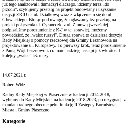
już tego analizował i tłumaczył dlaczego, idziemy teraz „do
przodu”, szykujemy przetarg na projekt budowlany i uzyskanie
decyzji ZRID na ul. Działkową wraz z włączeniem się do ul
Głowackiego. Biorąc pod uwagę, że ogłaszamy też przetarg na
projekt połączenia ul. Cyraneczki z ul. Zimową (wcześniej
podpisaliśmy porozumienie z K-J w tej sprawie), możemy
powiedzieć, że „walec ruszył”. Druga sprawa to dzisiejsza decyzja
Rady Miejskiej o pomocy rzeczowej dla Gminy Lesznowola na
projektowanie ul. Kuropatwy. To pierwszy krok, teraz porozumienie
z Panią Wójt Lesznowoli, co mam nadzieję nastąpi już wkrótce. I
kolejny „walec” też ruszy.
14.07.2021 r,
Robert Widz
Radny Rady Miejskiej w Piasecznie w kadencji 2014-2018,
wybrany do Rady Miejskiej na kadencję 2018-2023, po rezygnacji z
mandatu radnego obecnie pełni funkcję II Zastępcy Burmistrza
Miasta i Gminy Piaseczno.
Kategorie