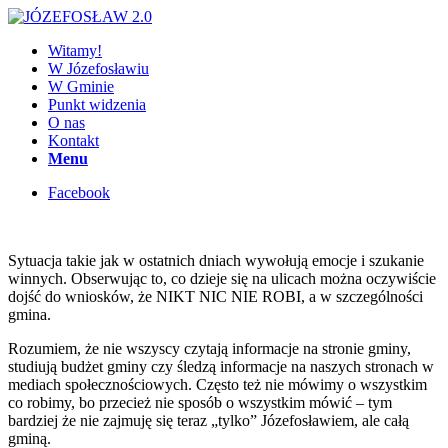
Witamy!
W Józefosławiu
W Gminie
Punkt widzenia
O nas
Kontakt
Menu
Facebook
Sytuacja takie jak w ostatnich dniach wywołują emocje i szukanie
winnych. Obserwując to, co dzieje się na ulicach można oczywiście
dojść do wniosków, że NIKT NIC NIE ROBI, a w szczególności
gmina.
Rozumiem, że nie wszyscy czytają informacje na stronie gminy,
studiują budżet gminy czy śledzą informacje na naszych stronach w
mediach społecznościowych. Często też nie mówimy o wszystkim
co robimy, bo przecież nie sposób o wszystkim mówić – tym
bardziej że nie zajmuję się teraz „tylko” Józefosławiem, ale całą
gminą.