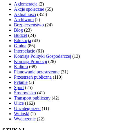
Aglomeracja
(2)
Akcje społeczne
(55)
Aktualnosci
(355)
Archiwum
(2)
Bezpieczeństwo
(24)
Blog
(23)
Budżet
(24)
Edukacja
(43)
Gmina
(86)
Interpelacje
(61)
Komisja Polityki Gospodarczej
(13)
Komisja Promocji
(28)
Kultura
(68)
Planowanie przestrzenne
(31)
Przestrzeń publiczna
(110)
Pytanie
(3)
Sport
(25)
Środowisko
(41)
Transport publiczny
(42)
Ulice
(162)
Uncategorized
(11)
Wnioski
(1)
Wydarzenie
(22)