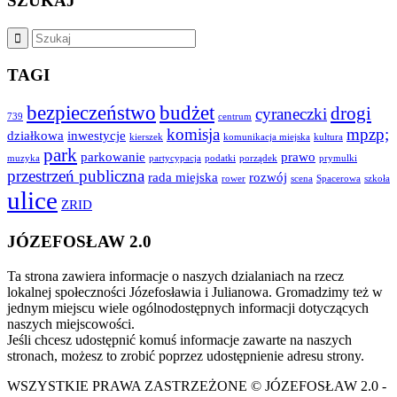
SZUKAJ
TAGI
bezpieczeństwo
budżet
drogi
cyraneczki
739
centrum
komisja
mpzp;
działkowa
inwestycje
kierszek
komunikacja miejska
kultura
park
parkowanie
prawo
muzyka
partycypacja
podatki
porządek
prymulki
przestrzeń publiczna
rada miejska
rozwój
rower
scena
Spacerowa
szkoła
ulice
ZRID
JÓZEFOSŁAW 2.0
Ta strona zawiera informacje o naszych dzialaniach na rzecz
lokalnej społeczności Józefosławia i Julianowa. Gromadzimy też w
jednym miejscu wiele ogólnodostępnych informacji dotyczących
naszych miejscowości.
Jeśli chcesz udostępnić komuś informacje zawarte na naszych
stronach, możesz to zrobić poprzez udostępnienie adresu strony.
WSZYSTKIE PRAWA ZASTRZEŻONE © JÓZEFOSŁAW 2.0 -