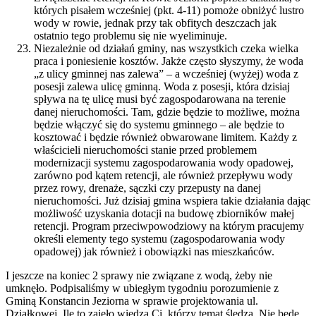
których pisałem wcześniej (pkt. 4-11) pomoże obniżyć lustro
wody w rowie, jednak przy tak obfitych deszczach jak
ostatnio tego problemu się nie wyeliminuje.
Niezależnie od działań gminy, nas wszystkich czeka wielka
praca i poniesienie kosztów. Jakże często słyszymy, że woda
„z ulicy gminnej nas zalewa” – a wcześniej (wyżej) woda z
posesji zalewa ulicę gminną. Woda z posesji, która dzisiaj
spływa na tę ulicę musi być zagospodarowana na terenie
danej nieruchomości. Tam, gdzie będzie to możliwe, można
będzie włączyć się do systemu gminnego – ale będzie to
kosztować i będzie również obwarowane limitem. Każdy z
właścicieli nieruchomości stanie przed problemem
modernizacji systemu zagospodarowania wody opadowej,
zarówno pod kątem retencji, ale również przepływu wody
przez rowy, drenaże, sączki czy przepusty na danej
nieruchomości. Już dzisiaj gmina wspiera takie działania dając
możliwość uzyskania dotacji na budowę zbiorników małej
retencji. Program przeciwpowodziowy na którym pracujemy
określi elementy tego systemu (zagospodarowania wody
opadowej) jak również i obowiązki nas mieszkańców.
I jeszcze na koniec 2 sprawy nie związane z wodą, żeby nie
umknęło. Podpisaliśmy w ubiegłym tygodniu porozumienie z
Gminą Konstancin Jeziorna w sprawie projektowania ul.
Działkowej. Ile to zajęło wiedzą Ci, którzy temat śledzą. Nie będę